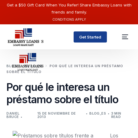
Get a $50 Gift Card When You Refer! Share Embassy Loans with
friends and family.
CONDITIONS APPLY
Get Started
BLOG
BLOG_ES
POR QUÉ LE INTERESA UN PRÉSTAMO
SOBRE EL TÍTULO
Por qué le interesa un
préstamo sobre el título
DANIEL
15 DE NOVIEMBRE DE
BLOG_ES
3 MIN
BRUCE
2013
READ
Español
Los