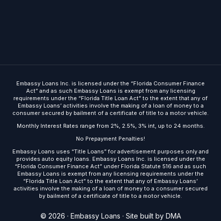
Embassy Loans Inc. is licensed under the “Florida Consumer Finance
Act” and as such Embassy Loans is exempt from any licensing
requirements under the “Florida Title Loan Act” to the extent that any of
Embassy Loans’ activities involve the making of a loan of money to a
consumer secured by bailment of a certificate of title to a motor vehicle.
Monthly Interest Rates range from 2%, 2.5%, 3% int, up to 24 months.
No Prepayment Penalties!
Embassy Loans uses “Title Loans” for advertisement purposes only and
provides auto equity loans. Embassy Loans Inc. is licensed under the
“Florida Consumer Finance Act” under Florida Statute 516 and as such
Embassy Loans is exempt from any licensing requirements under the
“Florida Title Loan Act” to the extent that any of Embassy Loans’
activities involve the making of a loan of money to a consumer secured
by bailment of a certificate of title to a motor vehicle.
Get Started
© 2026 · Embassy Loans ·
Site built by DMA