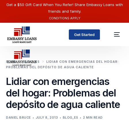
Get a $50 Gift Card When You Refer! Share Embassy Loans with
friends and family.
CONDITIONS APPLY
Get Started
BLOG
BLOG_ES
LIDIAR CON EMERGENCIAS DEL HOGAR:
PROBLEMAS DEL DEPÓSITO DE AGUA CALIENTE
Lidiar con emergencias
del hogar: Problemas del
depósito de agua caliente
English
DANIEL BRUCE
JULY 8, 2013
BLOG_ES
2 MIN READ