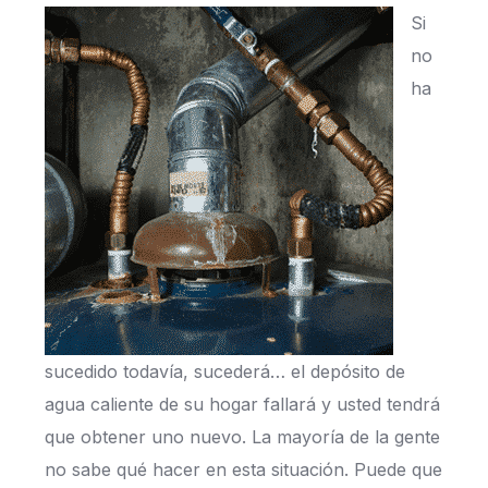
Si
no
ha
sucedido todavía, sucederá… el depósito de
agua caliente de su hogar fallará y usted tendrá
que obtener uno nuevo. La mayoría de la gente
no sabe qué hacer en esta situación. Puede que