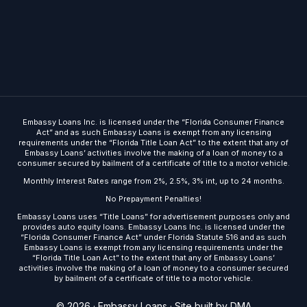
Embassy Loans Inc. is licensed under the “Florida Consumer Finance
Act” and as such Embassy Loans is exempt from any licensing
requirements under the “Florida Title Loan Act” to the extent that any of
Embassy Loans’ activities involve the making of a loan of money to a
consumer secured by bailment of a certificate of title to a motor vehicle.
Monthly Interest Rates range from 2%, 2.5%, 3% int, up to 24 months.
No Prepayment Penalties!
Embassy Loans uses “Title Loans” for advertisement purposes only and
provides auto equity loans. Embassy Loans Inc. is licensed under the
“Florida Consumer Finance Act” under Florida Statute 516 and as such
Embassy Loans is exempt from any licensing requirements under the
“Florida Title Loan Act” to the extent that any of Embassy Loans’
activities involve the making of a loan of money to a consumer secured
by bailment of a certificate of title to a motor vehicle.
Get Started
© 2026 · Embassy Loans ·
Site built by DMA