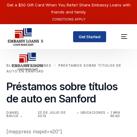
Get a $50 Gift Card When You Refer! Share Embassy Loans with
friends and family.
CONDITIONS APPLY
Get Started
BLOG
UBICACIONES
PRÉSTAMOS SOBRE TÍTULOS DE
AUTO EN SANFORD
Préstamos sobre títulos
de auto en Sanford
DANIEL
23 DE JULIO DE
UBICACIONES
1 MIN
BRUCE
2013
READ
Español
[mappress mapid=»20″]