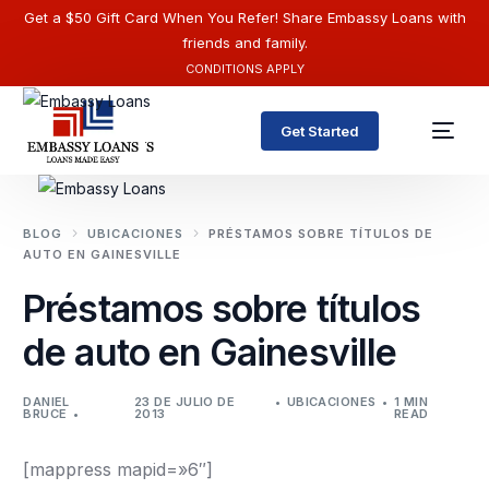
Get a $50 Gift Card When You Refer! Share Embassy Loans with
friends and family.
CONDITIONS APPLY
Get Started
BLOG
UBICACIONES
PRÉSTAMOS SOBRE TÍTULOS DE
AUTO EN GAINESVILLE
Préstamos sobre títulos
de auto en Gainesville
DANIEL
23 DE JULIO DE
UBICACIONES
1 MIN
BRUCE
2013
READ
Español
[mappress mapid=»6″]