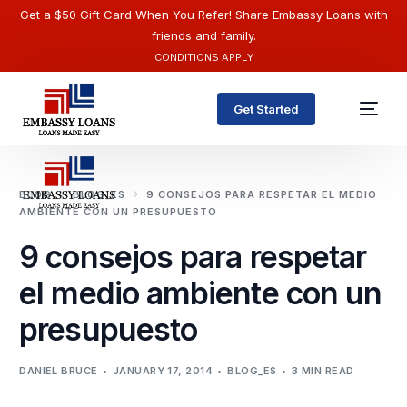
Get a $50 Gift Card When You Refer! Share Embassy Loans with
friends and family.
CONDITIONS APPLY
Get Started
BLOG
BLOG_ES
9 CONSEJOS PARA RESPETAR EL MEDIO
AMBIENTE CON UN PRESUPUESTO
9 consejos para respetar
el medio ambiente con un
presupuesto
English
DANIEL BRUCE
JANUARY 17, 2014
BLOG_ES
3 MIN READ